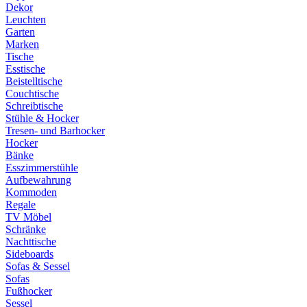
Dekor
Leuchten
Garten
Marken
Tische
Esstische
Beistelltische
Couchtische
Schreibtische
Stühle & Hocker
Tresen- und Barhocker
Hocker
Bänke
Esszimmerstühle
Aufbewahrung
Kommoden
Regale
TV Möbel
Schränke
Nachttische
Sideboards
Sofas & Sessel
Sofas
Fußhocker
Sessel