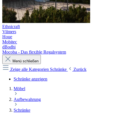
Ethnicraft
Vilmers
Houe
Mobitec
dBodhi
Mocoba - Das flexible Regalsystem
Menü schließen
Zeige alle Kategorien
Schränke
Zurück
Schränke anzeigen
Möbel
Aufbewahrung
Schränke