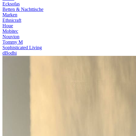
Ecksofas
Betten & Nachttische
Marken
Ethnicraft
Houe
Mobitec
Nouvion
Tommy M
Sophisticated Living
dBodhi