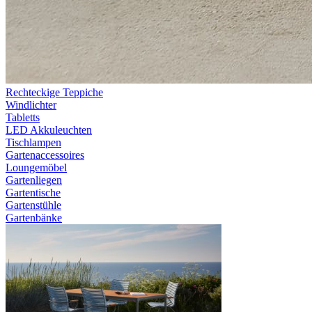
Rechteckige Teppiche
Windlichter
Tabletts
LED Akkuleuchten
Tischlampen
Gartenaccessoires
Loungemöbel
Gartenliegen
Gartentische
Gartenstühle
Gartenbänke