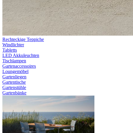
Rechteckige Teppiche
Windlichter
Tabletts
LED Akkuleuchten
Tischlampen
Gartenaccessoires
Loungemöbel
Gartenliegen
Gartentische
Gartenstühle
Gartenbänke