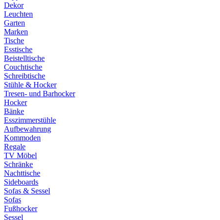
Dekor
Leuchten
Garten
Marken
Tische
Esstische
Beistelltische
Couchtische
Schreibtische
Stühle & Hocker
Tresen- und Barhocker
Hocker
Bänke
Esszimmerstühle
Aufbewahrung
Kommoden
Regale
TV Möbel
Schränke
Nachttische
Sideboards
Sofas & Sessel
Sofas
Fußhocker
Sessel