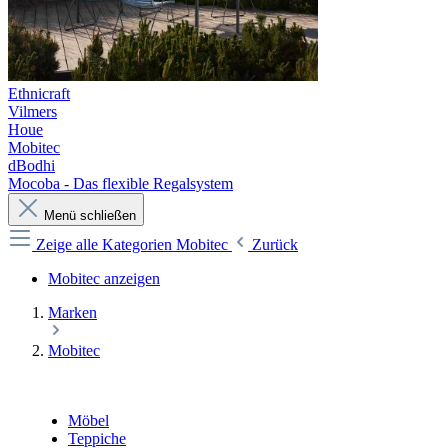
Ethnicraft
Vilmers
Houe
Mobitec
dBodhi
Mocoba - Das flexible Regalsystem
Menü schließen
Zeige alle Kategorien
Mobitec
Zurück
Mobitec anzeigen
Marken
Mobitec
Möbel
Teppiche