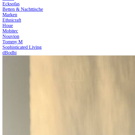
Ecksofas
Betten & Nachttische
Marken
Ethnicraft
Houe
Mobitec
Nouvion
Tommy M
Sophisticated Living
dBodhi